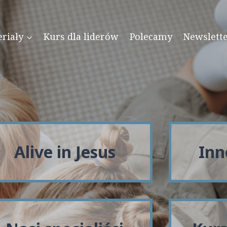
riały
Kurs dla liderów
Polecamy
Newslett
Alive in Jesus
Inn